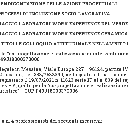
 RENDICONTAZIONE DELLE AZIONI PROGETTUALI
 PROCESSI DI INCLUSIONE SOCIO-LAVORATIVA
TORAGGIO LABORATORI WORK EXPERIENCE DEL
VERDE
TORAGGIO LABORATORI WORK EXPERIENCE CERAMICA
 TITOLI E COLLOQUIO ATTITUDINALE NELL’AMBITO 
r la “co-progettazione e realizzazione di interventi inn
P F49J18000370006
 legale in Messina, Viale Europa 227 – 98124, partita I
iscali.it, Tel: 338/7688390, nella qualità di partner d
registrato il 19/07/2021 n. 11823 serie 1T al n. 839 del re
Pares – Appalto per la “co-progettazione e realizzazione
 autistico” – CUP F49J18000370006
a n. 4 professionisti dei seguenti incarichi: