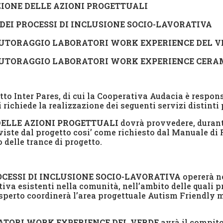
ZIONE DELLE AZIONI PROGETTUALI
 DEI PROCESSI DI INCLUSIONE SOCIO-LAVORATIVA
 TUTORAGGIO LABORATORI WORK EXPERIENCE DEL
V
L TUTORAGGIO LABORATORI WORK EXPERIENCE CERA
tto Inter Pares, di cui la Cooperativa Audacia è respons
i richiede la realizzazione dei seguenti servizi distinti 
DELLE AZIONI PROGETTUALI
dovrà provvedere, durante
viste dal progetto cosi’ come richiesto dal Manuale di 
 delle trance di progetto.
ROCESSI DI INCLUSIONE SOCIO-LAVORATIVA
opererà ne
tiva esistenti nella comunità, nell’ambito delle quali p
esperto coordinerà l’area progettuale Autism Friendly m
RATORI WORK EXPERIENCE DEL
VERDE
avrà il compito