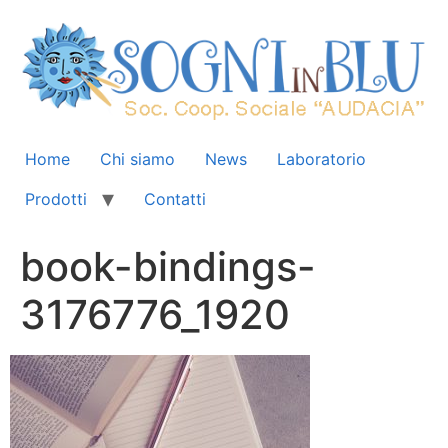
Home
Chi siamo
News
Laboratorio
Prodotti
Contatti
book-bindings-
3176776_1920