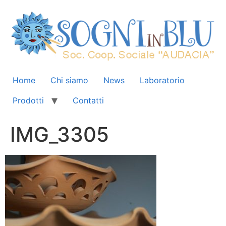
Home
Chi siamo
News
Laboratorio
Prodotti
Contatti
IMG_3305