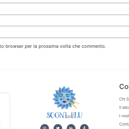
esto browser per la prossima volta che commento.
Co
Chi 
Il la
si,
I nos
e di
.
 unici
Conta
.