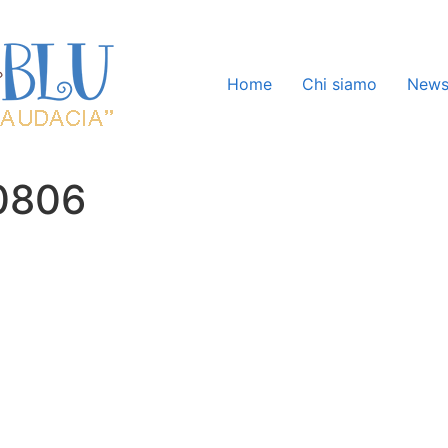
Home
Chi siamo
New
0806