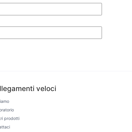
llegamenti veloci
Siamo
boratorio
tri prodotti
ttaci