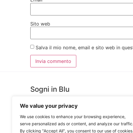
Sito web
Salva il mio nome, email e sito web in qu
Sogni in Blu
We value your privacy
SognInblu è un Laboratorio Creativo, costruito per
favorire l’estro e la creatività di giovani artisti messine
We use cookies to enhance your browsing experience,
che trova espressione nella Produzione e Decorazion
serve personalized ads or content, and analyze our traffic
Ceramiche Artigianali e nella realizzazione di Oggetti
By clicking "Accept All", you consent to our use of cookies
in Legno e Ceramica.