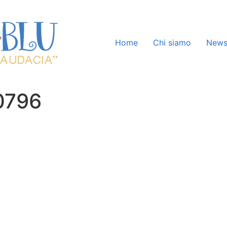
Home
Chi siamo
New
0796