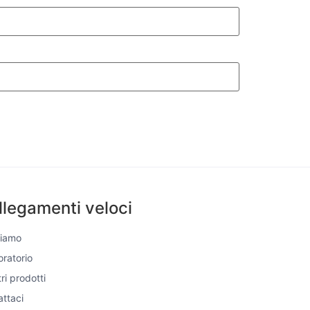
llegamenti veloci
Siamo
boratorio
tri prodotti
ttaci