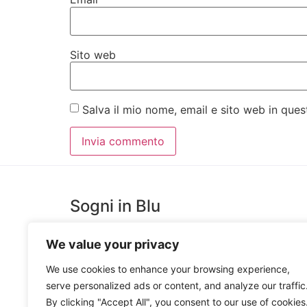
Sito web
Salva il mio nome, email e sito web in qu
Sogni in Blu
We value your privacy
SognInblu è un Laboratorio Creativo, costruito per
favorire l’estro e la creatività di giovani artisti messine
We use cookies to enhance your browsing experience,
che trova espressione nella Produzione e Decorazion
serve personalized ads or content, and analyze our traffic
Ceramiche Artigianali e nella realizzazione di Oggetti
By clicking "Accept All", you consent to our use of cookies
in Legno e Ceramica.