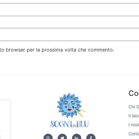
esto browser per la prossima volta che commento.
Co
Chi 
Il la
si,
I nos
e di
.
 unici
Conta
.