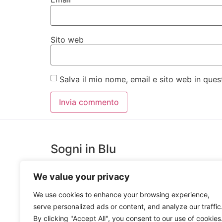
Sito web
Salva il mio nome, email e sito web in qu
Sogni in Blu
We value your privacy
SognInblu è un Laboratorio Creativo, costruito per
favorire l’estro e la creatività di giovani artisti messine
We use cookies to enhance your browsing experience,
che trova espressione nella Produzione e Decorazion
serve personalized ads or content, and analyze our traffic
Ceramiche Artigianali e nella realizzazione di Oggetti
By clicking "Accept All", you consent to our use of cookies
in Legno e Ceramica.