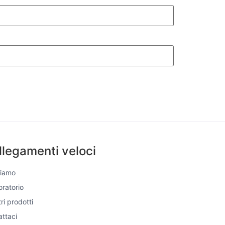
llegamenti veloci
Siamo
boratorio
tri prodotti
ttaci