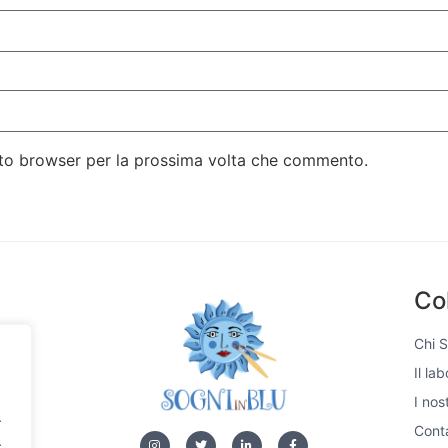
esto browser per la prossima volta che commento.
Co
Chi 
Il la
si,
I nos
e di
.
 unici
Conta
.