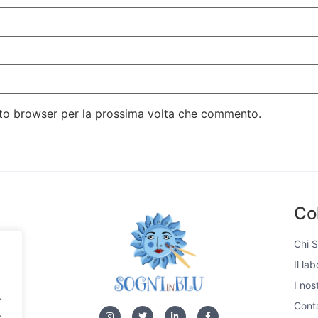
esto browser per la prossima volta che commento.
Co
Chi 
Il la
si,
I nos
e di
.
 unici
Conta
.