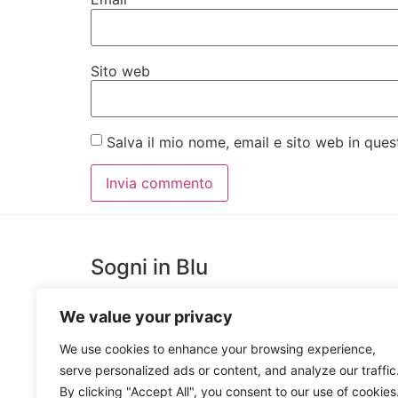
Sito web
Salva il mio nome, email e sito web in qu
Sogni in Blu
We value your privacy
SognInblu è un Laboratorio Creativo, costruito per
favorire l’estro e la creatività di giovani artisti messine
We use cookies to enhance your browsing experience,
che trova espressione nella Produzione e Decorazion
serve personalized ads or content, and analyze our traffic
Ceramiche Artigianali e nella realizzazione di Oggetti
By clicking "Accept All", you consent to our use of cookies
in Legno e Ceramica.