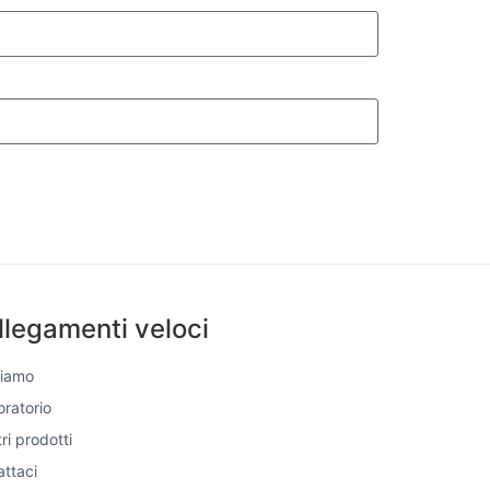
llegamenti veloci
Siamo
boratorio
tri prodotti
ttaci