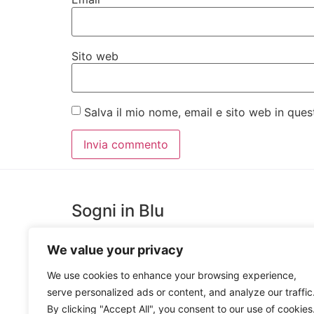
Sito web
Salva il mio nome, email e sito web in qu
Sogni in Blu
We value your privacy
SognInblu è un Laboratorio Creativo, costruito per
favorire l’estro e la creatività di giovani artisti messine
We use cookies to enhance your browsing experience,
che trova espressione nella Produzione e Decorazion
serve personalized ads or content, and analyze our traffic
Ceramiche Artigianali e nella realizzazione di Oggetti
By clicking "Accept All", you consent to our use of cookies
in Legno e Ceramica.