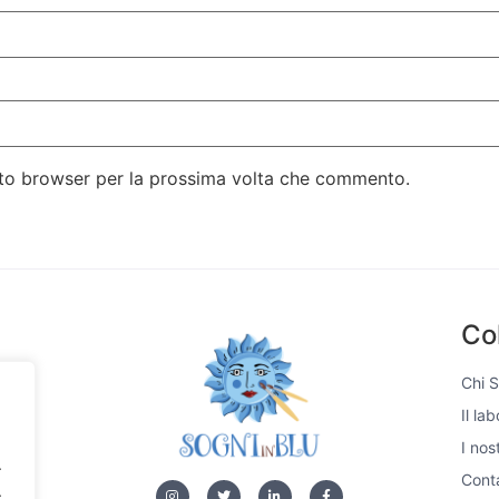
esto browser per la prossima volta che commento.
Co
Chi 
Il la
si,
I nos
e di
.
 unici
Conta
.