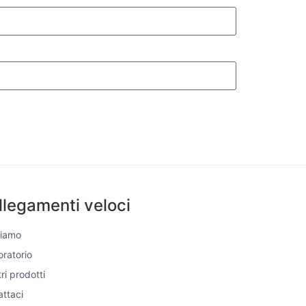
llegamenti veloci
Siamo
boratorio
tri prodotti
ttaci