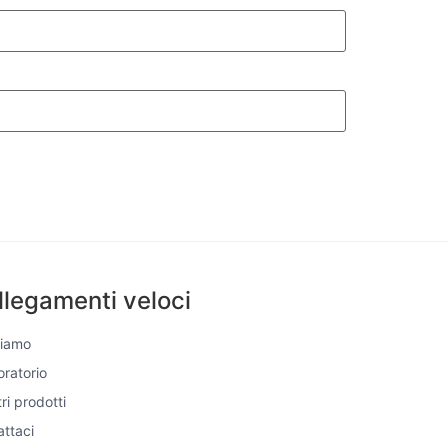
llegamenti veloci
Siamo
boratorio
tri prodotti
ttaci