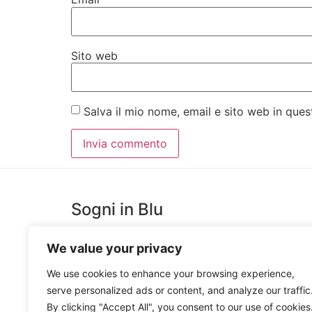
Sito web
Salva il mio nome, email e sito web in qu
Sogni in Blu
We value your privacy
SognInblu è un Laboratorio Creativo, costruito per
favorire l’estro e la creatività di giovani artisti messine
We use cookies to enhance your browsing experience,
che trova espressione nella Produzione e Decorazion
serve personalized ads or content, and analyze our traffic
Ceramiche Artigianali e nella realizzazione di Oggetti
By clicking "Accept All", you consent to our use of cookies
in Legno e Ceramica.