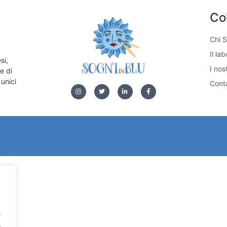
Co
Chi 
Il la
si,
I nos
e di
 unici
Conta
.
.