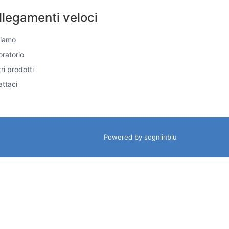
llegamenti veloci
Siamo
boratorio
tri prodotti
ttaci
Powered by sogniinblu