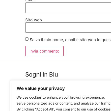
Sito web
Salva il mio nome, email e sito web in qu
Sogni in Blu
We value your privacy
SognInblu è un Laboratorio Creativo, costruito per
favorire l’estro e la creatività di giovani artisti messine
We use cookies to enhance your browsing experience,
che trova espressione nella Produzione e Decorazion
serve personalized ads or content, and analyze our traffic
Ceramiche Artigianali e nella realizzazione di Oggetti
By clicking "Accept All", you consent to our use of cookies
in Legno e Ceramica.