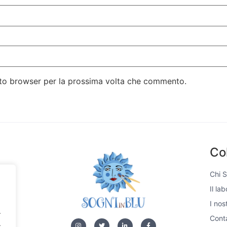
esto browser per la prossima volta che commento.
Co
Chi 
Il la
si,
I nos
e di
.
 unici
Conta
.