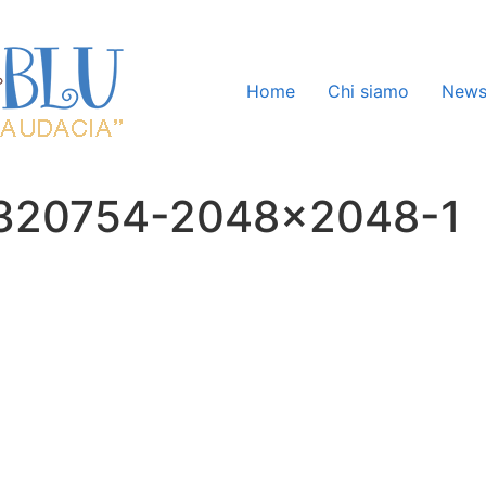
Home
Chi siamo
New
9320754-2048×2048-1