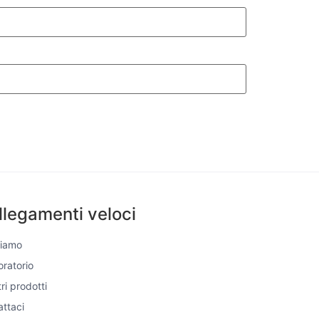
llegamenti veloci
Siamo
boratorio
tri prodotti
ttaci