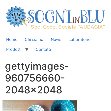
Home
Chi siamo
News
Laboratorio
Prodotti
Contatti
gettyimages-
960756660-
2048×2048