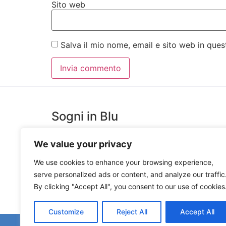
Sito web
Salva il mio nome, email e sito web in qu
Sogni in Blu
We value your privacy
SognInblu è un Laboratorio Creativo, costruito per
favorire l’estro e la creatività di giovani artisti messine
We use cookies to enhance your browsing experience,
che trova espressione nella Produzione e Decorazion
serve personalized ads or content, and analyze our traffic
Ceramiche Artigianali e nella realizzazione di Oggetti
By clicking "Accept All", you consent to our use of cookies
in Legno e Ceramica.
Customize
Reject All
Accept All