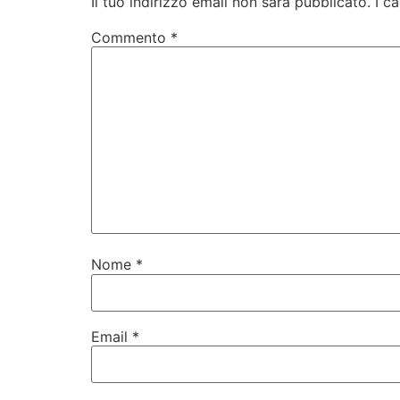
Il tuo indirizzo email non sarà pubblicato.
I c
Commento
*
Nome
*
Email
*