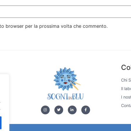
esto browser per la prossima volta che commento.
Co
Chi 
Il la
si,
I nos
e di
.
 unici
Conta
.