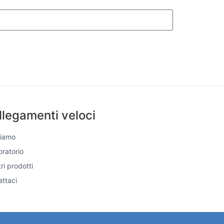
llegamenti veloci
Siamo
boratorio
tri prodotti
ttaci