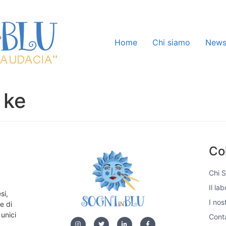
Home
Chi siamo
New
 ke
Co
Chi 
Il la
si,
I nos
e di
 unici
Conta