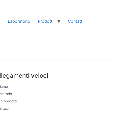
s
Laboratorio
Prodotti
Contatti
llegamenti veloci
Siamo
boratorio
tri prodotti
ttaci