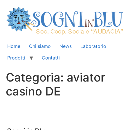
Home
Chi siamo
News
Laboratorio
Prodotti
Contatti
Categoria:
aviator
casino DE