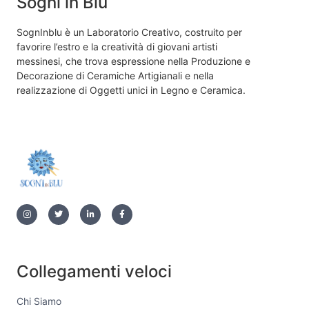
Sogni in Blu
SognInblu è un Laboratorio Creativo, costruito per
favorire l’estro e la creatività di giovani artisti
messinesi, che trova espressione nella Produzione e
Decorazione di Ceramiche Artigianali e nella
realizzazione di Oggetti unici in Legno e Ceramica.
Collegamenti veloci
Chi Siamo