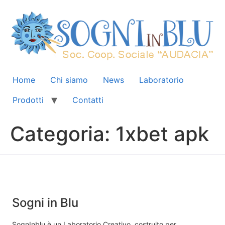
Home
Chi siamo
News
Laboratorio
Prodotti
Contatti
Categoria:
1xbet apk
Sogni in Blu
SognInblu è un Laboratorio Creativo, costruito per