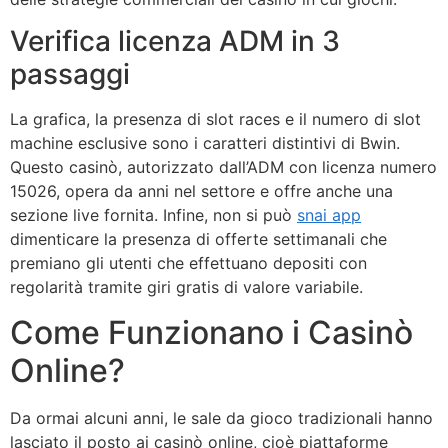
Verifica licenza ADM in 3
passaggi
La grafica, la presenza di slot races e il numero di slot
machine esclusive sono i caratteri distintivi di Bwin.
Questo casinò, autorizzato dall’ADM con licenza numero
15026, opera da anni nel settore e offre anche una
sezione live fornita. Infine, non si può
snai app
dimenticare la presenza di offerte settimanali che
premiano gli utenti che effettuano depositi con
regolarità tramite giri gratis di valore variabile.
Come Funzionano i Casinò
Online?
Da ormai alcuni anni, le sale da gioco tradizionali hanno
lasciato il posto ai casinò online, cioè piattaforme