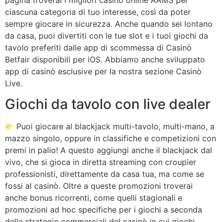
ciascuna categoria di tuo interesse, così da poter
sempre giocare in sicurezza. Anche quando sei lontano
da casa, puoi divertiti con le tue slot e i tuoi giochi da
tavolo preferiti dalle app di scommessa di Casinò
Betfair disponibili per iOS. Abbiamo anche sviluppato
app di casinò esclusive per la nostra sezione Casinò
Live.
Giochi da tavolo con live dealer
Puoi giocare al blackjack multi-tavolo, multi-mano, a
mazzo singolo, oppure in classifiche e competizioni con
premi in palio! A questo aggiungi anche il blackjack dal
vivo, che si gioca in diretta streaming con croupier
professionisti, direttamente da casa tua, ma come se
fossi al casinò. Oltre a queste promozioni troverai
anche bonus ricorrenti, come quelli stagionali e
promozioni ad hoc specifiche per i giochi a seconda
delle strategie commerciali del casinò in cui giochi.