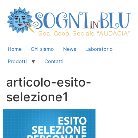
Home
Chi siamo
News
Laboratorio
Prodotti
Contatti
articolo-esito-
selezione1