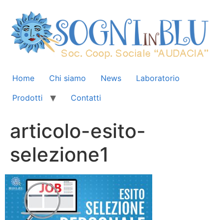
Home
Chi siamo
News
Laboratorio
Prodotti
Contatti
articolo-esito-
selezione1