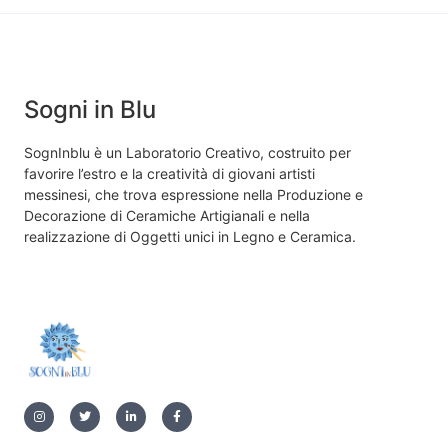
Sogni in Blu
SognInblu è un Laboratorio Creativo, costruito per
favorire l’estro e la creatività di giovani artisti
messinesi, che trova espressione nella Produzione e
Decorazione di Ceramiche Artigianali e nella
realizzazione di Oggetti unici in Legno e Ceramica.