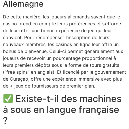
Allemagne
De cette manière, les joueurs allemands savent que le
casino prend en compte leurs préférences et s’efforce
de leur offrir une bonne expérience de jeu qui leur
convient. Pour récompenser l’inscription de leurs
nouveaux membres, les casinos en ligne leur offre un
bonus de bienvenue. Celui-ci permet généralement aux
joueurs de recevoir un pourcentage proportionnel à
leurs premiers dépôts sous la forme de tours gratuits
(“free spins” en anglais). Et licencié par le gouvernement
de Curaçao, offre une expérience immersive avec plus
de + jeux de fournisseurs de premier plan.
Existe-t-il des machines
à sous en langue française
?